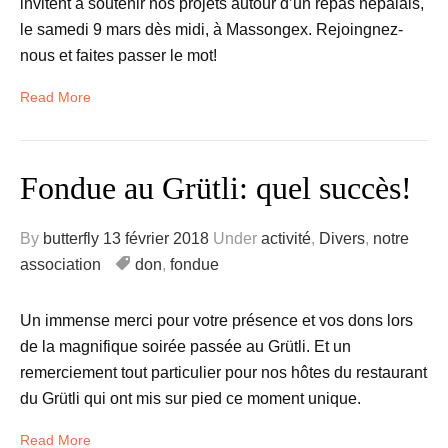
invitent à soutenir nos projets autour d’un repas népalais,
le samedi 9 mars dès midi, à Massongex. Rejoingnez-
nous et faites passer le mot!
Read More
Fondue au Grütli: quel succès!
By
butterfly
13 février 2018
Under
activité
,
Divers
,
notre
association
don
,
fondue
Un immense merci pour votre présence et vos dons lors
de la magnifique soirée passée au Grütli. Et un
remerciement tout particulier pour nos hôtes du restaurant
du Grütli qui ont mis sur pied ce moment unique.
Read More