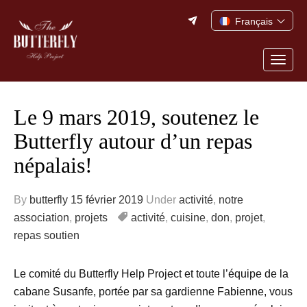
Skip
Français
to
content
Togg
navig
Le 9 mars 2019, soutenez le
Butterfly autour d’un repas
népalais!
By
butterfly
15 février 2019
Under
activité
,
notre
association
,
projets
activité
,
cuisine
,
don
,
projet
,
repas soutien
Le comité du Butterfly Help Project et toute l’équipe de la
cabane Susanfe, portée par sa gardienne Fabienne, vous