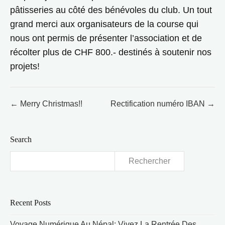
pâtisseries au côté des bénévoles du club. Un tout
grand merci aux organisateurs de la course qui
nous ont permis de présenter l’association et de
récolter plus de CHF 800.- destinés à soutenir nos
projets!
Post
← Merry Christmas!!
Rectification numéro IBAN →
navigation
Search
Rechercher :
Recent Posts
Voyage Numérique Au Népal: Vivez La Rentrée Des