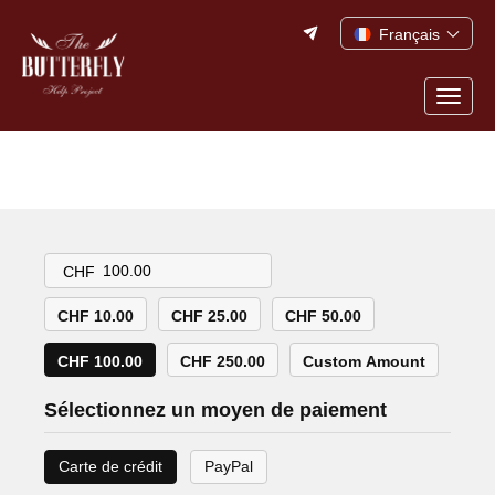
Skip
Français
to
content
Togg
navig
CHF
CHF 10.00
CHF 25.00
CHF 50.00
CHF 100.00
CHF 250.00
Custom Amount
Sélectionnez un moyen de paiement
Carte de crédit
PayPal